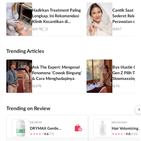
Hadirkan Treatment Paling
Cantik Saat Leb
Lengkap, Ini Rekomendasi
Sederet Rekom
Klinik Kecantikan di
Perawatan di Kl
Yogyakarta
Kecantikan yan
9,7K
1
817
Dicoba
Trending Articles
Ask The Expert: Mengenal
Bye Hustle Cul
Fenomena 'Cowok Bingung'
Gen Z Pilih Tren
& Cara Menghadapinya
Slowmaxxing?
378
76
Trending on Review
DEOREX
WOSHDAY
DRYMAX Gentle
Hair Volumizing
Antiperspir...
Condition...
★
★
★
★
★
4.6
(77)
★
★
★
★
★
4.8
(115)