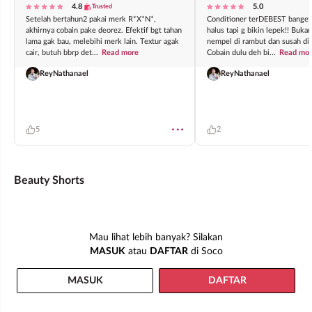
4.8
5.0
Trusted
Setelah bertahun2 pakai merk R*X*N*,
Conditioner terDEBEST bangett
akhirnya cobain pake deorez. Efektif bgt tahan
halus tapi g bikin lepek!! Buka
lama gak bau, melebihi merk lain. Textur agak
nempel di rambut dan susah dibi
cair, butuh bbrp det...
Read more
Cobain dulu deh bi...
Read mo
ReyNathanael
ReyNathanael
5
2
Beauty Shorts
WHAT’S GOOD!
WHAT’S GOOD!
WHAT’S GOOD!
Seru banget bisa ngobrol
Main This or That bareng
Cobain Makeup H
Mau lihat lebih banyak? Silakan
bareng Dita Karang 😚😚
Mun Ka-Young
Ala Bella Hadid!
😚
MASUK
atau
DAFTAR
di Soco
0
1
0
0
0
0
MASUK
DAFTAR