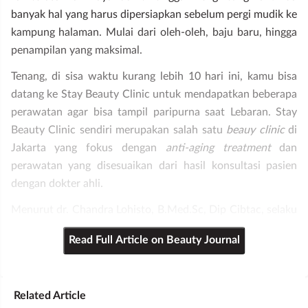
banyak hal yang harus dipersiapkan sebelum pergi mudik ke
kampung halaman. Mulai dari oleh-oleh, baju baru, hingga
penampilan yang maksimal.
Tenang, di sisa waktu kurang lebih 10 hari ini, kamu bisa
datang ke Stay Beauty Clinic untuk mendapatkan beberapa
perawatan agar bisa tampil paripurna saat Lebaran. Stay
Beauty Clinic sendiri merupakan salah satu
beauy clinic
di
Jakarta yang fokus dengan
anti-aging treatment
dan
perawatan yang disesuaikan dari hasil konsultasi pasien
dengan dokter ahli.
Menurut dr. Chandra
Lohisto, B.Med.Sc, Dip Cibtac, selaku
medical director
dari Stay Beauty Clinic, ini dia perawatan
Read Full Article on Beauty Journal
yang bisa kamu coba sebelum Lebaran!
Related Article