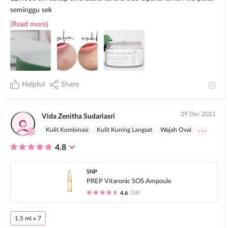
seminggu sek
(Read more)
Helpful
Share
29 Dec 2021
Vida Zenitha Sudariasri
Kulit Kombinasi
Kulit Kuning Langsat
Wajah Oval
4.8
SNP
PREP Vitaronic SOS Ampoule
(16)
4.6
1.5 ml x 7