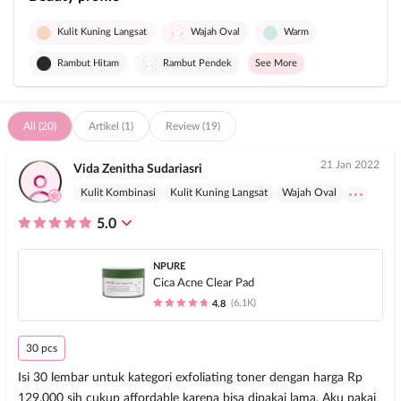
Kulit Kuning Langsat
Wajah Oval
Warm
Rambut Hitam
Rambut Pendek
See More
All (20)
Artikel (1)
Review (19)
21 Jan 2022
Vida Zenitha Sudariasri
Kulit Kombinasi
Kulit Kuning Langsat
Wajah Oval
5.0
NPURE
Cica Acne Clear Pad
(6,1K)
4.8
30 pcs
Isi 30 lembar untuk kategori exfoliating toner dengan harga Rp
129.000 sih cukup affordable karena bisa dipakai lama. Aku pakai